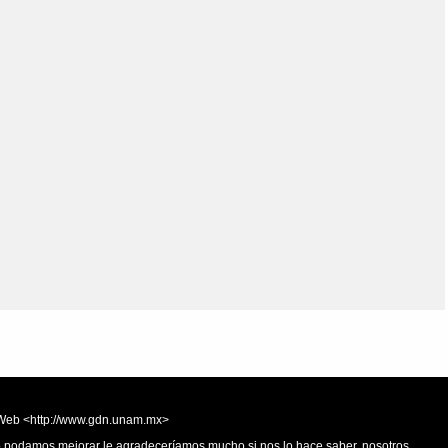
Olmos_V
Paredes
Rincón
Sahagún Escolio
Tezozomoc
Tzinacapan
Wimmer
la Web <http://www.gdn.unam.mx>
 o podamos mejorar le agradeceríamos mucho si nos lo hace saber, nosotros