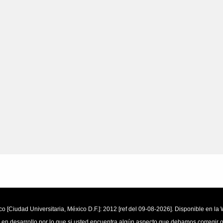
o [Ciudad Universitaria, México D.F.]: 2012 [ref del 09-08-2026]. Disponible en 
 en desarrollo por lo que si usted encuentra algún aspecto que debamos corregir