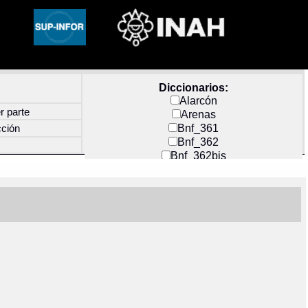
Diccionarios:
Alarcón
r parte
Arenas
Bnf_361
cción
Bnf_362
Bnf_362bis
Carochi
CF_INDEX
Clavijero
Cortés y Zedeño
Docs_México
Durán
Guerra
Mecayapan
Molina_1
Molina_2
Olmos_G