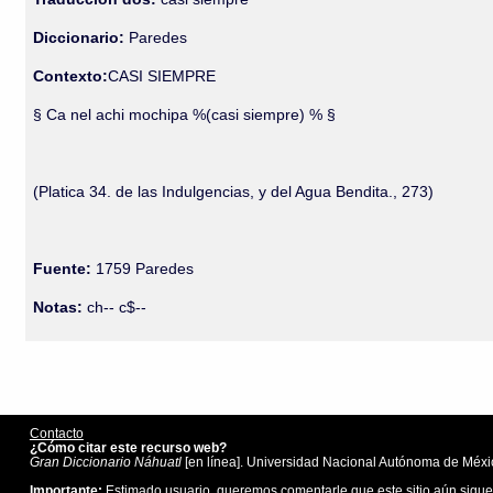
Diccionario:
Paredes
Contexto:
CASI SIEMPRE
§ Ca nel achi mochipa %(casi siempre) % §
(Platica 34. de las Indulgencias, y del Agua Bendita., 273)
Fuente:
1759 Paredes
Notas:
ch-- c$--
Contacto
¿Cómo citar este recurso web?
Gran Diccionario Náhuatl
[en línea]. Universidad Nacional Autónoma de Méxic
Importante:
Estimado usuario, queremos comentarle que este sitio aún sigue