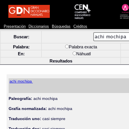
Presentación
Diccionarios
Búsquedas
Créditos
Buscar:
Palabra:
Palabra exacta
En:
Náhuatl
Resultados
achi mochipa
Paleografía:
achi mochipa
Grafía normalizada:
achi mochipa
Traducción uno:
casi siempre
Traducción dos:
casi siempre