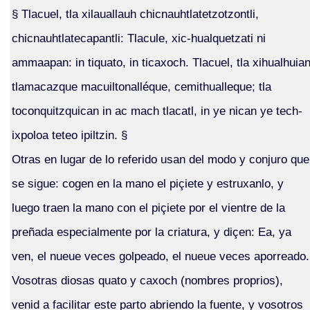
§ Tlacuel, tla xilauallauh chicnauhtlatetzotzontli,
chicnauhtlatecapantli: Tlacule, xic-hualquetzati ni
ammaapan: in tiquato, in ticaxoch. Tlacuel, tla xihualhuia
tlamacazque macuiltonalléque, cemithualleque; tla
toconquitzquican in ac mach tlacatl, in ye nican ye tech-
ixpoloa teteo ipiltzin. §
Otras en lugar de lo referido usan del modo y conjuro que
se sigue: cogen en la mano el piçiete y estruxanlo, y
luego traen la mano con el piçiete por el vientre de la
preñada especialmente por la criatura, y diçen: Ea, ya
ven, el nueue veces golpeado, el nueue veces aporreado.
Vosotras diosas quato y caxoch (nombres proprios),
venid a facilitar este parto abriendo la fuente, y vosotros