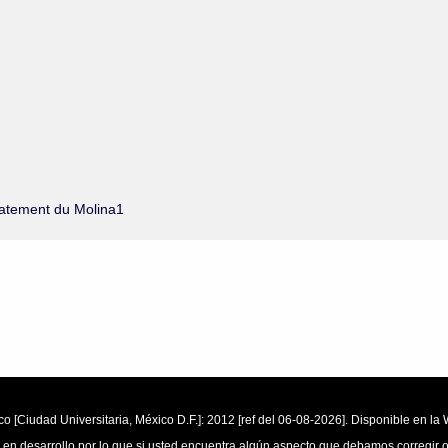
latement du Molina1
o [Ciudad Universitaria, México D.F.]: 2012 [ref del 06-08-2026]. Disponible en 
 en desarrollo por lo que si usted encuentra algún aspecto que debamos corregir