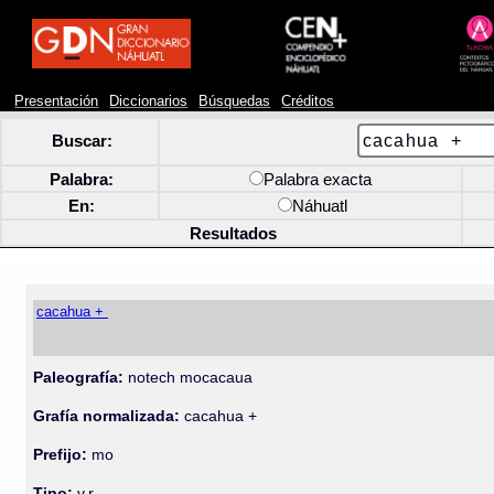
Presentación
Diccionarios
Búsquedas
Créditos
Buscar:
Palabra:
Palabra exacta
En:
Náhuatl
Resultados
cacahua +
Paleografía:
notech mocacaua
Grafía normalizada:
cacahua +
Prefijo:
mo
Tipo:
v.r.