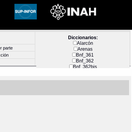
Diccionarios:
Alarcón
r parte
Arenas
Bnf_361
cción
Bnf_362
Bnf_362bis
Carochi
CF_INDEX
Clavijero
Cortés y Zedeño
Docs_México
Durán
Guerra
Mecayapan
Molina_1
Molina_2
Olmos_G