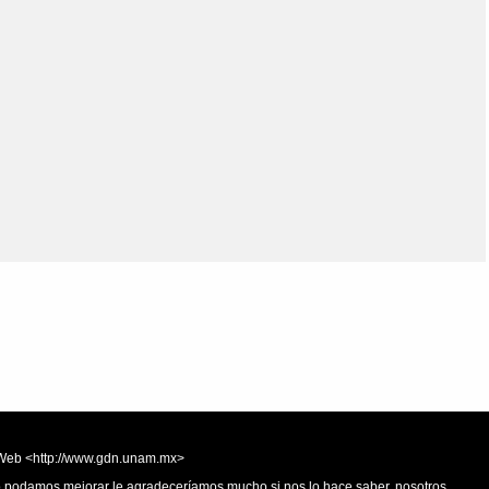
Olmos_V
Paredes
Rincón
Sahagún Escolio
Tezozomoc
Tzinacapan
Wimmer
la Web <http://www.gdn.unam.mx>
 o podamos mejorar le agradeceríamos mucho si nos lo hace saber, nosotros