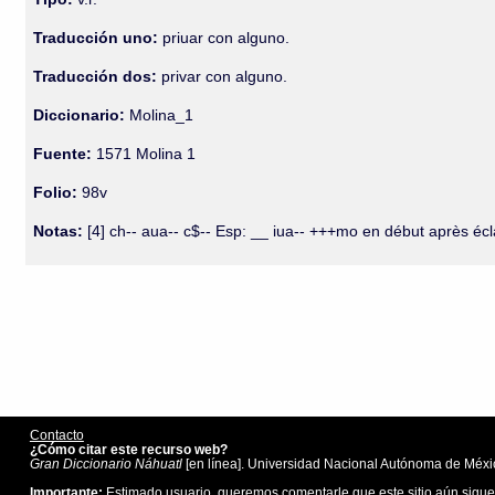
Traducción uno:
priuar con alguno.
Traducción dos:
privar con alguno.
Diccionario:
Molina_1
Fuente:
1571 Molina 1
Folio:
98v
Notas:
[4] ch-- aua-- c$-- Esp: __ iua-- +++mo en début après éc
Contacto
¿Cómo citar este recurso web?
Gran Diccionario Náhuatl
[en línea]. Universidad Nacional Autónoma de Méxic
Importante:
Estimado usuario, queremos comentarle que este sitio aún sigue