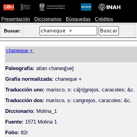
Presentación
Diccionarios
Búsquedas
Créditos
Buscar:
chaneque +
Paleografía:
atlan chaneq[ue]
Grafía normalizada:
chaneque +
Traducción uno:
marisco, s: cá[n]grejos, caracoles; &c.
Traducción dos:
marisco, s: cangrejos, caracoles; &c.
Diccionario:
Molina_1
Fuente:
1571 Molina 1
Folio:
82r