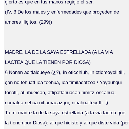
çierto es que en tus manos regiçio el ser.
(IV, 3 De los males y enfermedades que proçeden de
amores iliçitos, (299))
MADRE, LA DE LA SAYA ESTRELLADA (A LA VIA
LACTEA QUE LA TIENEN POR DIOSA)
§ Nonan acitlalcueye (¿?), in oticchiuh, in oticmoyollitili,
çan no tehuatl ica teehua, ica timilacatzoa./ Yayauhqui
tonalli, atl ihueican, atlipatlahuacan nimitz-oncahua;
nomatca nehua nitlamacazqui, ninahualteuctli. §
Tu mi madre la de la saya estrellada (a la via lactea que
la tienen por Diosa): al que hiciste y al que diste vida (por