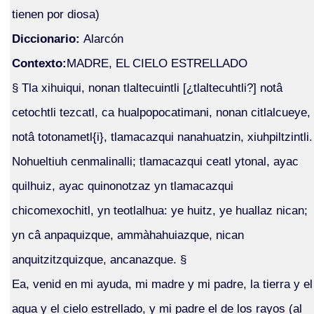
tienen por diosa)
Diccionario:
Alarcón
Contexto:
MADRE, EL CIELO ESTRELLADO
§ Tla xihuiqui, nonan tlaltecuintli [¿tlaltecuhtli?] notâ
cetochtli tezcatl, ca hualpopocatimani, nonan citlalcueye,
notâ totonametl{i}, tlamacazqui nanahuatzin, xiuhpiltzintli.
Nohueltiuh cenmalinalli; tlamacazqui ceatl ytonal, ayac
quilhuiz, ayac quinonotzaz yn tlamacazqui
chicomexochitl, yn teotlalhua: ye huitz, ye huallaz nican;
yn câ anpaquizque, ammàhahuiazque, nican
anquitzitzquizque, ancanazque. §
Ea, venid en mi ayuda, mi madre y mi padre, la tierra y el
agua y el cielo estrellado, y mi padre el de los rayos (al