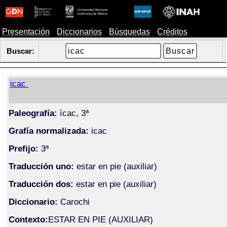
Presentación
Diccionarios
Búsquedas
Créditos
Buscar:
icac
Paleografía:
ìcac, 3ª
Grafía normalizada:
icac
Prefijo:
3ª
Traducción uno:
estar en pie (auxiliar)
Traducción dos:
estar en pie (auxiliar)
Diccionario:
Carochi
Contexto:
ESTAR EN PIE (AUXILIAR)