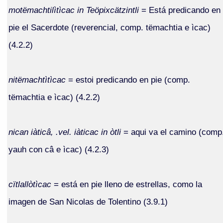
motëmachtilìtìcac in Teöpixcätzintli
= Está predicando en
pie el Sacerdote (reverencial, comp. tëmachtia e ìcac)
(4.2.2)
nitëmachtìtìcac
= estoi predicando en pie (comp.
tëmachtia e ìcac) (4.2.2)
nican iàticâ, .vel. iàticac in òtli
= aqui va el camino (comp
yauh con câ e ìcac) (4.2.3)
cïtlallòtìcac
= está en pie lleno de estrellas, como la
imagen de San Nicolas de Tolentino (3.9.1)