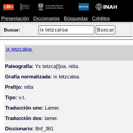
Presentación
Diccionarios
Búsquedas
Créditos
Buscar:
ix tetzcaloa
Paleografía:
Yx tetzca[l]oa, nitla.
Grafía normalizada:
ix tetzcaloa
Prefijo:
nitla
Tipo:
v.t.
Traducción uno:
Lamer.
Traducción dos:
lamer.
Diccionario:
Bnf_361