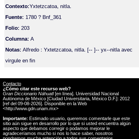
Contexto:
Yxtetzcatoa, nitla.
Fuente:
1780 ? Bnf_361
Folio:
203
Columna:
A
Notas:
Alfredo : Yxtetzcatoa, nitla. [-- ]-- yx--nitla avec
virgule en fin
Contacto
¿Cómo citar este recurso web?
Gran Diccionario Náhuatl
[en línea]. Universidad Nacional
Autónoma de México [Ciudad Universitaria, México D.F.]: 2012
[ref del 09-08-2026]. Disponible en la Web
<http://www.gdn.unam.mx>
Importante:
Estimado usuario, queremos comentarle que este
sitio aún sigue en desarrollo por lo que si usted encuentra algún
aspecto que debamos corregir o podamos mejorar le
agradeceríamos mucho si nos lo hace saber, nosotros
pondremos mucha antención a todos sus comentarios.