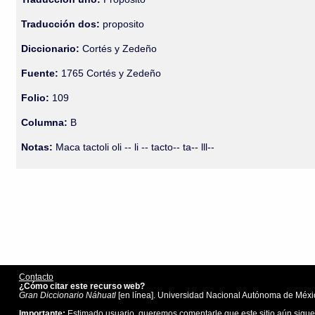
Traducción dos:
proposito
Diccionario:
Cortés y Zedeño
Fuente:
1765 Cortés y Zedeño
Folio:
109
Columna:
B
Notas:
Maca tactoli oli -- li -- tacto-- ta-- lll--
Contacto
¿Cómo citar este recurso web?
Gran Diccionario Náhuatl
[en línea]. Universidad Nacional Autónoma de Méxic
Importante:
Estimado usuario, queremos comentarle que este sitio aún sigue