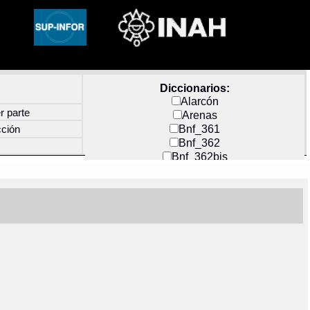
Diccionarios:
Alarcón
r parte
Arenas
Bnf_361
cción
Bnf_362
Bnf_362bis
Carochi
CF_INDEX
Clavijero
Cortés y Zedeño
Docs_México
Durán
Guerra
Mecayapan
Molina_1
Molina_2
Olmos_G