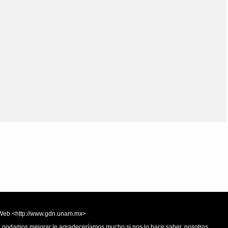
Olmos_V
Paredes
Rincón
Sahagún Escolio
Tezozomoc
Tzinacapan
Wimmer
la Web <http://www.gdn.unam.mx>
 o podamos mejorar le agradeceríamos mucho si nos lo hace saber, nosotros