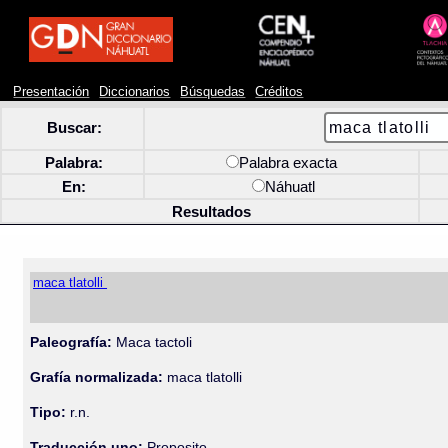
Presentación
Diccionarios
Búsquedas
Créditos
Buscar:
Palabra:
Palabra exacta
En:
Náhuatl
Resultados
maca tlatolli
Paleografía:
Maca tactoli
Grafía normalizada:
maca tlatolli
Tipo:
r.n.
Traducción uno:
Proposito