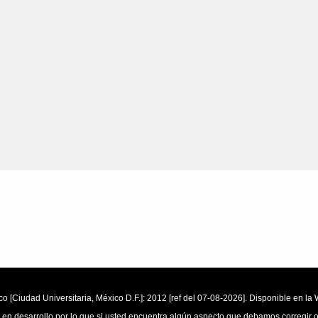
o [Ciudad Universitaria, México D.F.]: 2012 [ref del 07-08-2026]. Disponible en 
 en desarrollo por lo que si usted encuentra algún aspecto que debamos corregir