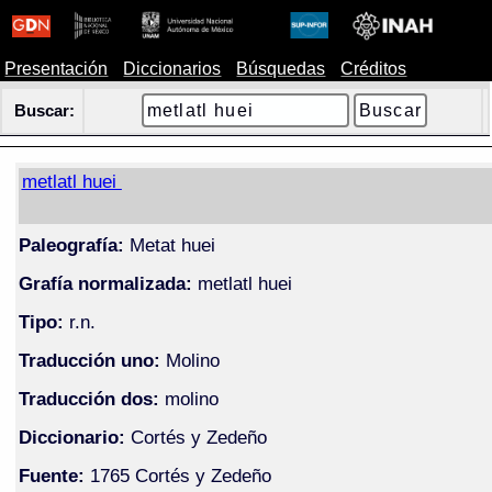
Presentación
Diccionarios
Búsquedas
Créditos
Buscar:
metlatl huei
Paleografía:
Metat huei
Grafía normalizada:
metlatl huei
Tipo:
r.n.
Traducción uno:
Molino
Traducción dos:
molino
Diccionario:
Cortés y Zedeño
Fuente:
1765 Cortés y Zedeño