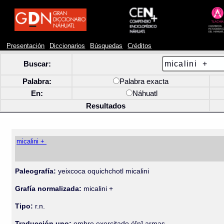
Presentación
Diccionarios
Búsquedas
Créditos
Buscar:
Palabra:
Palabra exacta
En:
Náhuatl
Resultados
micalini +
Paleografía:
yeixcoca oquichchotl micalini
Grafía normalizada:
micalini +
Tipo:
r.n.
Traducción uno:
ombre exercitado é[n] armas.