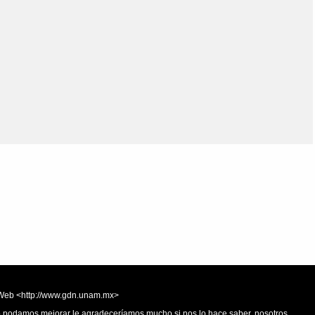
Olmos_V
Paredes
Rincón
Sahagún Escolio
Tezozomoc
Tzinacapan
Wimmer
la Web <http://www.gdn.unam.mx>
 o podamos mejorar le agradeceríamos mucho si nos lo hace saber, nosotros