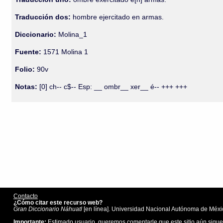
Traducción dos:
hombre ejercitado en armas.
Diccionario:
Molina_1
Fuente:
1571 Molina 1
Folio:
90v
Notas:
[0] ch-- c$-- Esp: __ ombr__ xer__ é-- +++ +++
Contacto
¿Cómo citar este recurso web?
Gran Diccionario Náhuatl
[en línea]. Universidad Nacional Autónoma de Méxic
Importante:
Estimado usuario, queremos comentarle que este sitio aún sigue