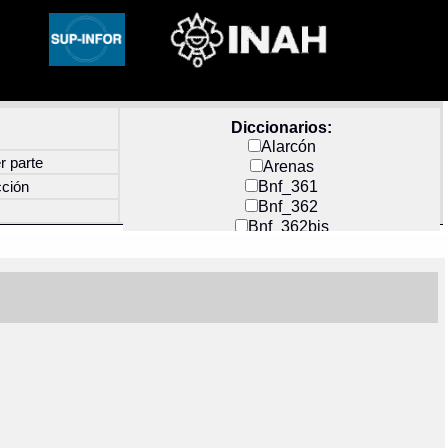
Diccionarios:
Alarcón
r parte
Arenas
Bnf_361
cción
Bnf_362
Bnf_362bis
Carochi
CF_INDEX
Clavijero
Cortés y Zedeño
Docs_México
Durán
Guerra
Mecayapan
Molina_1
Molina_2
Olmos_G