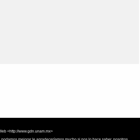
Olmos_V
Paredes
Rincón
Sahagún Escolio
Tezozomoc
Tzinacapan
Wimmer
la Web <http://www.gdn.unam.mx>
 o podamos mejorar le agradeceríamos mucho si nos lo hace saber, nosotros