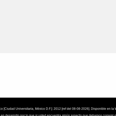
o [Ciudad Universitaria, México D.F.]: 2012 [ref del 08-08-2026]. Disponible en 
 en desarrollo por lo que si usted encuentra algún aspecto que debamos corregir