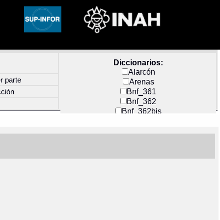
Diccionarios:
Alarcón
r parte
Arenas
Bnf_361
cción
Bnf_362
Bnf_362bis
Carochi
CF_INDEX
Clavijero
Cortés y Zedeño
Docs_México
Durán
Guerra
Mecayapan
Molina_1
Molina_2
Olmos_G