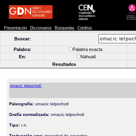
Presentación
Diccionarios
Búsquedas
Créditos
Buscar:
Palabra:
Palabra exacta
En:
Náhuatl
Resultados
omacic telpochotl
Paleografía:
omacic telpochotl
Grafía normalizada:
omacic telpochotl
Tipo:
r.n.
Traducción uno:
mocedad de aquestos.