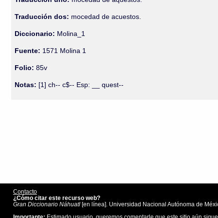
Traducción dos:
mocedad de acuestos.
Diccionario:
Molina_1
Fuente:
1571 Molina 1
Folio:
85v
Notas:
[1] ch-- c$-- Esp: __ quest--
Contacto
¿Cómo citar este recurso web?
Gran Diccionario Náhuatl
[en línea]. Universidad Nacional Autónoma de Méxic
Importante:
Estimado usuario, queremos comentarle que este sitio aún sigue