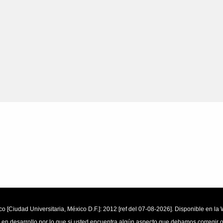
o [Ciudad Universitaria, México D.F.]: 2012 [ref del 07-08-2026]. Disponible en 
 en desarrollo por lo que si usted encuentra algún aspecto que debamos corregir