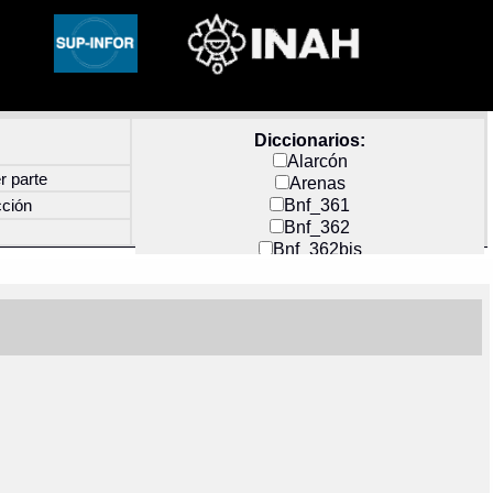
Diccionarios:
Alarcón
r parte
Arenas
Bnf_361
cción
Bnf_362
Bnf_362bis
Carochi
CF_INDEX
Clavijero
Cortés y Zedeño
Docs_México
Durán
Guerra
Mecayapan
Molina_1
Molina_2
Olmos_G