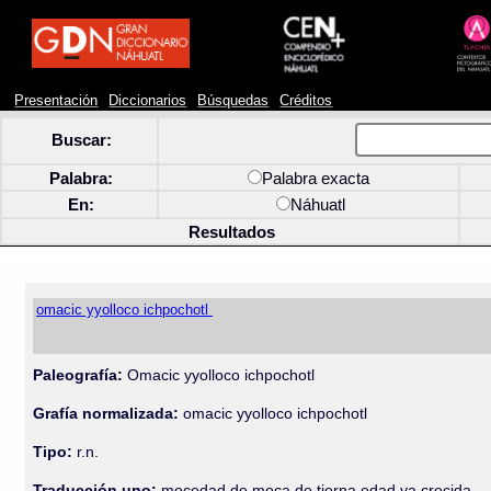
Presentación
Diccionarios
Búsquedas
Créditos
Buscar:
Palabra:
Palabra exacta
En:
Náhuatl
Resultados
omacic yyolloco ichpochotl
Paleografía:
Omacic yyolloco ichpochotl
Grafía normalizada:
omacic yyolloco ichpochotl
Tipo:
r.n.
Traducción uno:
mocedad de moça de tierna edad ya crecida.