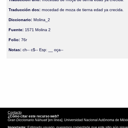
Traducción dos:
mocedad de moza de tierna edad ya crecida.
Diccionario:
Molina_2
Fuente:
1571 Molina 2
Folio:
76r
Notas:
ch-- c$-- Esp: __ oça--
Contacto
¿Cómo citar este recurso web?
Gran Diccionario Náhuatl
[en línea]. Universidad Nacional Autónoma de Méxic
Importante:
Estimado usuario, queremos comentarle que este sitio aún sigue