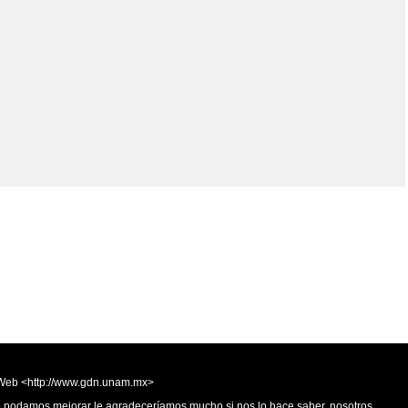
Olmos_V
Paredes
Rincón
Sahagún Escolio
Tezozomoc
Tzinacapan
Wimmer
la Web <http://www.gdn.unam.mx>
 o podamos mejorar le agradeceríamos mucho si nos lo hace saber, nosotros