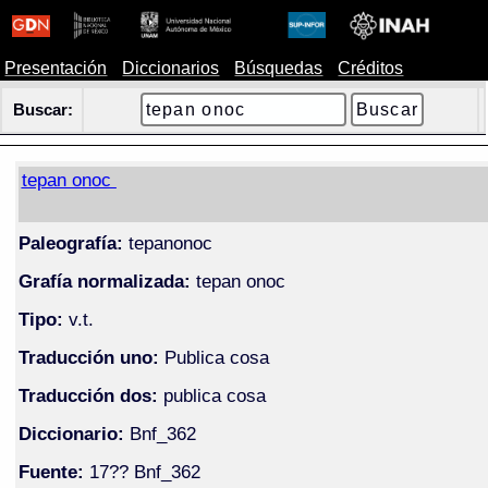
Presentación
Diccionarios
Búsquedas
Créditos
Buscar:
tepan onoc
Paleografía:
tepanonoc
Grafía normalizada:
tepan onoc
Tipo:
v.t.
Traducción uno:
Publica cosa
Traducción dos:
publica cosa
Diccionario:
Bnf_362
Fuente:
17?? Bnf_362