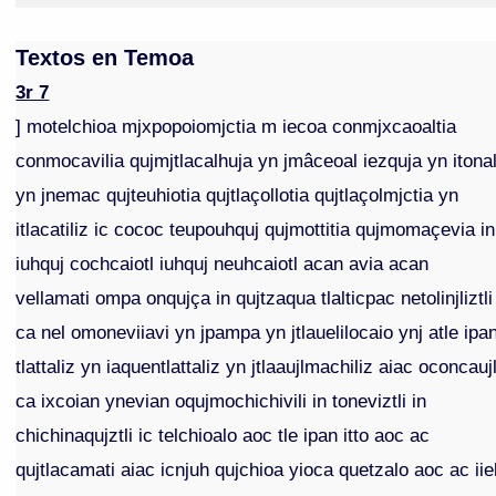
Textos en Temoa
3r 7
] motelchioa mjxpopoiomjctia m iecoa conmjxcaoaltia
conmocavilia qujmjtlacalhuja yn jmâceoal iezquja yn itona
yn jnemac qujteuhiotia qujtlaçollotia qujtlaçolmjctia yn
itlacatiliz ic cococ teupouhquj qujmottitia qujmomaçevia in
iuhquj cochcaiotl iuhquj neuhcaiotl acan avia acan
vellamati ompa onqujça in qujtzaqua tlalticpac netolinjliztli
ca nel omoneviiavi yn jpampa yn jtlauelilocaio ynj atle ipa
tlattaliz yn iaquentlattaliz yn jtlaaujlmachiliz aiac oconcaujl
ca ixcoian ynevian oqujmochichivili in toneviztli in
chichinaqujztli ic telchioalo aoc tle ipan itto aoc ac
qujtlacamati aiac icnjuh qujchioa yioca quetzalo aoc ac iie