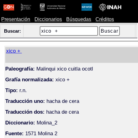
Presentación
Diccionarios
Búsquedas
Créditos
Buscar:
xico +
Paleografía:
Malinqui xico cuitla ocotl
Grafía normalizada:
xico +
Tipo:
r.n.
Traducción uno:
hacha de cera
Traducción dos:
hacha de cera
Diccionario:
Molina_2
Fuente:
1571 Molina 2