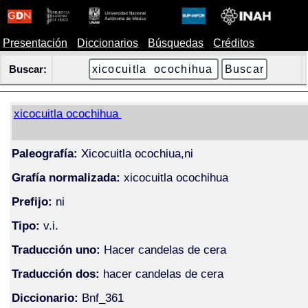
Presentación
Diccionarios
Búsquedas
Créditos
Buscar:
xicocuitla ocochihua
Paleografía:
Xicocuitla ocochiua,ni
Grafía normalizada:
xicocuitla ocochihua
Prefijo:
ni
Tipo:
v.i.
Traducción uno:
Hacer candelas de cera
Traducción dos:
hacer candelas de cera
Diccionario:
Bnf_361