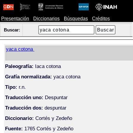
Presentación
Diccionarios
Búsquedas
Créditos
Buscar:
yaca cotona
Paleografía:
Iaca cotona
Grafía normalizada:
yaca cotona
Tipo:
r.n.
Traducción uno:
Despuntar
Traducción dos:
despuntar
Diccionario:
Cortés y Zedeño
Fuente:
1765 Cortés y Zedeño