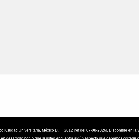
o [Ciudad Universitaria, México D.F.]: 2012 [ref del 07-08-2026]. Disponible en 
 en desarrollo por lo que si usted encuentra algún aspecto que debamos corregir