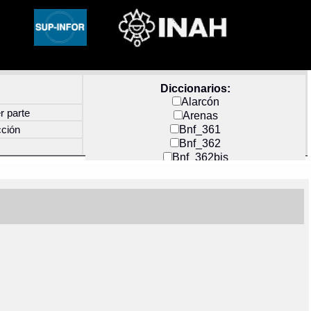
Diccionarios:
Alarcón
r parte
Arenas
Bnf_361
cción
Bnf_362
Bnf_362bis
Carochi
CF_INDEX
Clavijero
Cortés y Zedeño
Docs_México
Durán
Guerra
Mecayapan
Molina_1
Molina_2
Olmos_G