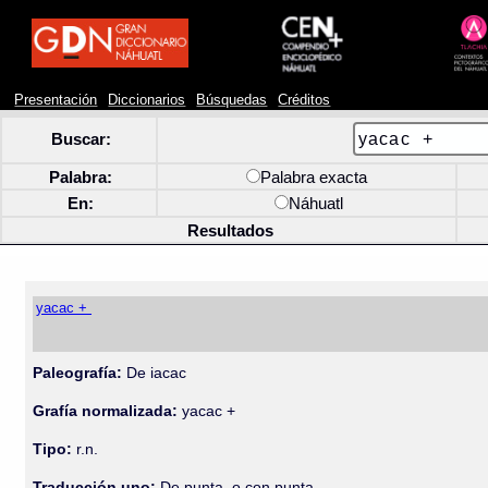
Presentación
Diccionarios
Búsquedas
Créditos
Buscar:
Palabra:
Palabra exacta
En:
Náhuatl
Resultados
yacac +
Paleografía:
De iacac
Grafía normalizada:
yacac +
Tipo:
r.n.
Traducción uno:
De punta, o con punta