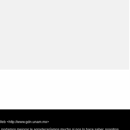
Olmos_V
Paredes
Rincón
Sahagún Escolio
Tezozomoc
Tzinacapan
Wimmer
la Web <http://www.gdn.unam.mx>
 o podamos mejorar le agradeceríamos mucho si nos lo hace saber, nosotros