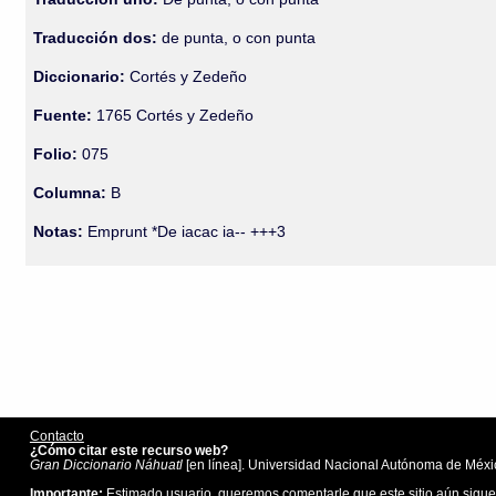
Traducción dos:
de punta, o con punta
Diccionario:
Cortés y Zedeño
Fuente:
1765 Cortés y Zedeño
Folio:
075
Columna:
B
Notas:
Emprunt *De iacac ia-- +++3
Contacto
¿Cómo citar este recurso web?
Gran Diccionario Náhuatl
[en línea]. Universidad Nacional Autónoma de Méxic
Importante:
Estimado usuario, queremos comentarle que este sitio aún sigue