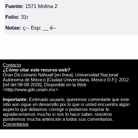
Fuente:
1571 Molina 2
Folio:
31r
Notas:
ç-- Esp: __ é--
Contacto
¿Cómo citar este recurso web?
Gran Diccionario Náhuatl
[en línea]. Universidad Nacional
Autónoma de México [Ciudad Universitaria, México D.F.]: 2012
[ref del 08-08-2026]. Disponible en la Web
<http://www.gdn.unam.mx>
Importante:
Estimado usuario, queremos comentarle que este
sitio aún sigue en desarrollo por lo que si usted encuentra algún
aspecto que debamos corregir o podamos mejorar le
agradeceríamos mucho si nos lo hace saber, nosotros
pondremos mucha antención a todos sus comentarios.
Comentarios