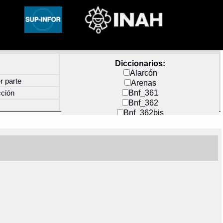
Diccionarios:
Alarcón
r parte
Arenas
Bnf_361
cción
Bnf_362
Bnf_362bis
Carochi
CF_INDEX
Clavijero
Cortés y Zedeño
Docs_México
Durán
Guerra
Mecayapan
Molina_1
Molina_2
Olmos_G