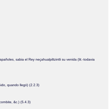
Olmos_V
Paredes
Rincón
Sahagún Escolio
Tezozomoc
Tzinacapan
Wimmer
añoles, sabia el Rey neçahualpiltzintli su venida (lit.-todavia
ido, quando llegó) (2.2.3)
combite, &c.) (5.4.3)