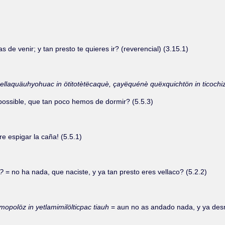
 de venir; y tan presto te quieres ir? (reverencial) (3.15.1)
huellaquäuhyohuac in ötitotètëcaquè, çayëquénè quëxquichtön in ticoch
ossible, que tan poco hemos de dormir? (5.5.3)
e espigar la caña! (5.5.1)
i?
= no ha nada, que naciste, y ya tan presto eres vellaco? (5.2.2)
imopolöz in yetlamimilölticpac tiauh
= aun no as andado nada, y ya des