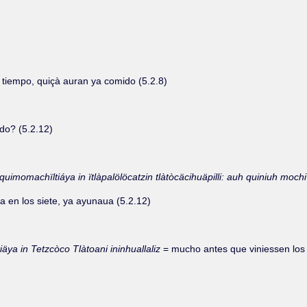
à tiempo, quiçà auran ya comido (5.2.8)
do? (5.2.12)
o quimomachïltiáya in ïtlàpalölöcatzin tlàtòcäcihuäpilli: auh quiniuh moc
 en los siete, ya ayunaua (5.2.12)
äya in Tetzcòco Tlàtoani ininhuallaliz
= mucho antes que viniessen los E