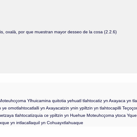
is, oxalà, por que muestran mayor desseo de la cosa (2.2.6)
e Moteuhcçoma Ylhuicamina quitotia yehuatl tlahtocatiz yn Axayaca yn 
 omotlahtocatlalli yn Axayacatzin ynin ypiltzin yn tlahtocapilli Teço
quetzaya tlahtocatizquia ce ypiltzin yn Huehue Moteuhcçoma ytoca Yq
xque yn intlacallaquil yn Cohuayxtlahuaque