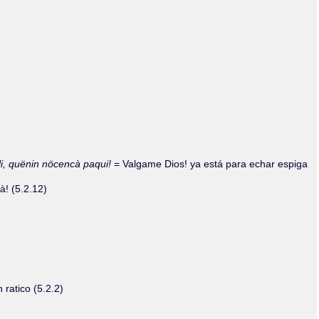
lli, quënin nöcencà paqui!
= Valgame Dios! ya está para echar espiga
à! (5.2.12)
ratico (5.2.2)