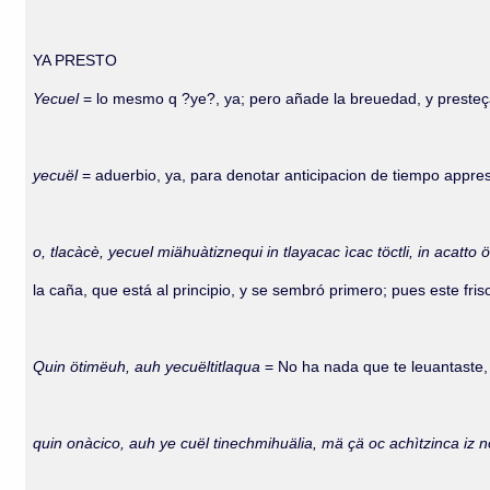
YA PRESTO
Yecuel
= lo mesmo q ?ye?, ya; pero añade la breuedad, y presteç
yecuël
= aduerbio, ya, para denotar anticipacion de tiempo appre
o, tlacàcè, yecuel miähuàtiznequi in tlayacac ìcac töctli, in acatt
la caña, que está al principio, y se sembró primero; pues este fri
Quin ötimëuh, auh yecuëltitlaqua
= No ha nada que te leuantaste,
quin onàcico, auh ye cuël tinechmihuälia, mä çä oc achìtzinca iz