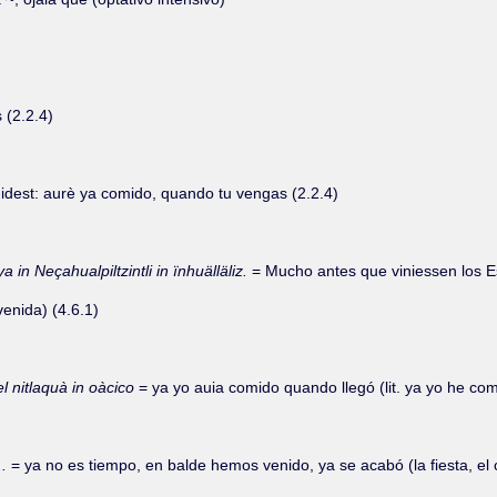
 (2.2.4)
idest: aurè ya comido, quando tu vengas (2.2.4)
in Neçahualpiltzintli in ïnhuälläliz.
= Mucho antes que viniessen los Esp
enida) (4.6.1)
el nitlaquà in oàcico
= ya yo auia comido quando llegó (lit. ya yo he com
..
= ya no es tiempo, en balde hemos venido, ya se acabó (la fiesta, el 