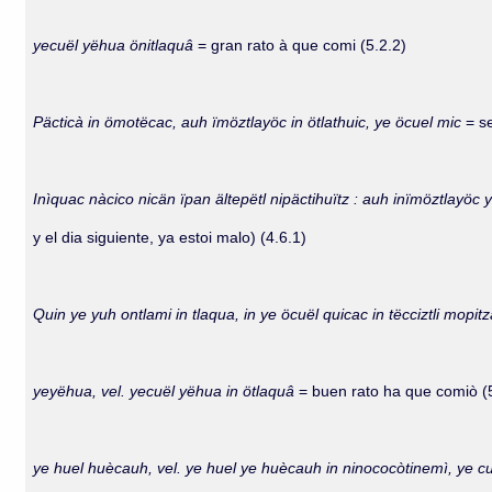
yecuël yëhua önitlaquâ
= gran rato à que comi (5.2.2)
Päcticà in ömotëcac, auh ïmöztlayöc in ötlathuic, ye öcuel mic
= s
Inìquac nàcico nicän ïpan ältepëtl nipäctihuïtz : auh inïmöztlayöc
y el dia siguiente, ya estoi malo) (4.6.1)
Quin ye yuh ontlami in tlaqua, in ye öcuël quicac in tëcciztli mopit
yeyëhua, vel. yecuël yëhua in ötlaquâ
= buen rato ha que comiò (
ye huel huècauh, vel. ye huel ye huècauh in ninococòtinemì, ye cu