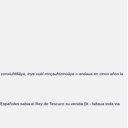
hi conxiuhtiliäya, inye cuël moçauhtzinoäya
= andaua en cinco años la
spañoles sabia el Rey de Tescuco su venida (lit.- faltaua toda via