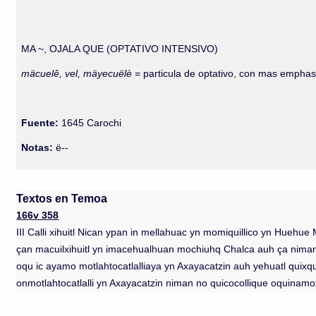
MA ~, OJALA QUE (OPTATIVO INTENSIVO)
mäcuelê, vel, mäyecuëlè
= particula de optativo, con mas emphas
Fuente:
1645 Carochi
Notas:
ë--
Textos en Temoa
166v 358
III Calli xihuitl Nican ypan in mellahuac yn momiquillico yn Huehu
çan macuilxihuitl yn imacehualhuan mochiuhq Chalca auh ça niman ye
oqu ic ayamo motlahtocatlalliaya yn Axayacatzin auh yehuatl quix
onmotlahtocatlalli yn Axayacatzin niman no quicocollique oquinamo