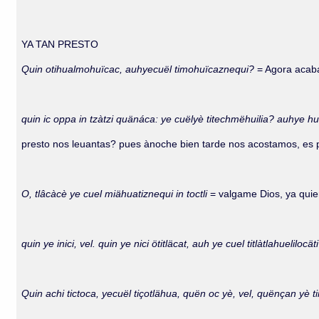
YA TAN PRESTO
Quin otihualmohuïcac, auhyecuël timohuïcaznequi?
= Agora acabas
quin ic oppa in tzàtzi quänáca: ye cuëlyè titechmëhuilia? auhye 
presto nos leuantas? pues ànoche bien tarde nos acostamos, es p
O, tlâcàcè ye cuel miähuatiznequi in toctli
= valgame Dios, ya quier
quin ye inici, vel. quin ye nici ötitläcat, auh ye cuel titlàtlahuelilocät
Quin achi tictoca, yecuël tiçotlähua, quën oc yè, vel, quënçan yè t