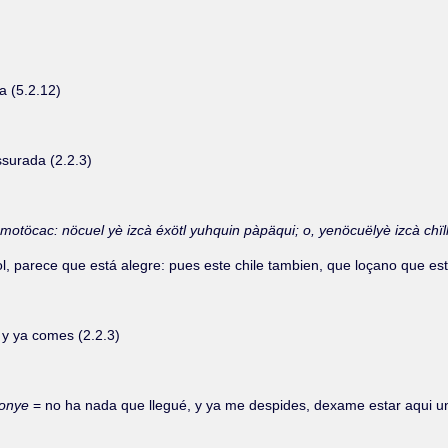
a (5.2.12)
ssurada (2.2.3)
o ömotöcac: nöcuel yè izcà éxötl yuhquin pàpäqui; o, yenöcuëlyè izcà chï
sol, parece que está alegre: pues este chile tambien, que loçano que est
 y ya comes (2.2.3)
 nonye
= no ha nada que llegué, y ya me despides, dexame estar aqui un 