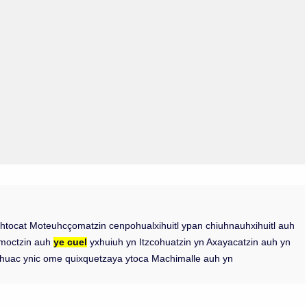
tlahtocat Moteuhcçomatzin cenpohualxihuitl ypan chiuhnauhxihuitl auh
çomoctzin auh
ye cuel
yxhuiuh yn Itzcohuatzin yn Axayacatzin auh yn
uehuac ynic ome quixquetzaya ytoca Machimalle auh yn