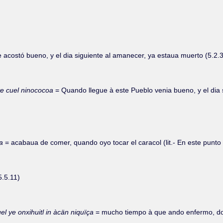
e acostó bueno, y el dia siguiente al amanecer, ya estaua muerto (5.2.3
 ye cuel ninococoa
= Quando llegue à este Pueblo venia bueno, y el dia 
za
= acabaua de comer, quando oyo tocar el caracol (lit.- En este punto
5.5.11)
el ye onxihuitl in àcän niquïça
= mucho tiempo à que ando enfermo, dos