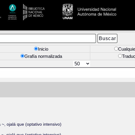
Inicio
Cualquie
Grafía normalizada
Tradu
 ~, ojalá que (optativo intensivo)
 ~, ojalá que (optativo intensivo)