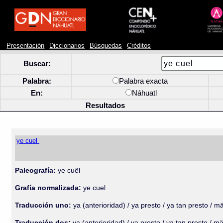
Presentación
Diccionarios
Búsquedas
Créditos
Buscar:
Palabra:
Palabra exacta
En:
Náhuatl
Resultados
ye cuel
Paleografía:
ye cuël
Grafía normalizada:
ye cuel
Traducción uno:
ya (anterioridad) / ya presto / ya tan presto / mä
Traducción dos:
ya (anterioridad) / ya presto / ya tan presto / mä