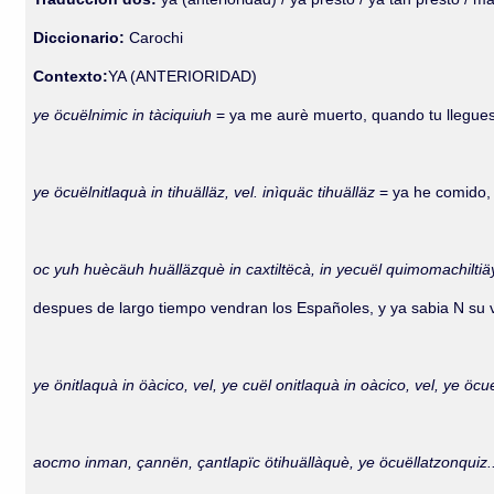
Diccionario:
Carochi
Contexto:
YA (ANTERIORIDAD)
ye öcuëlnimic in tàciquiuh
= ya me aurè muerto, quando tu llegues
ye öcuëlnitlaquà in tihuälläz, vel. inìquäc tihuälläz
= ya he comido, 
oc yuh huècäuh huälläzquè in caxtiltëcà, in yecuël quimomachiltiäya 
despues de largo tiempo vendran los Españoles, y ya sabia N su v
ye önitlaquà in öàcico, vel, ye cuël onitlaquà in oàcico, vel, ye öcu
aocmo inman, çannën, çantlapïc ötihuällàquè, ye öcuëllatzonquiz.