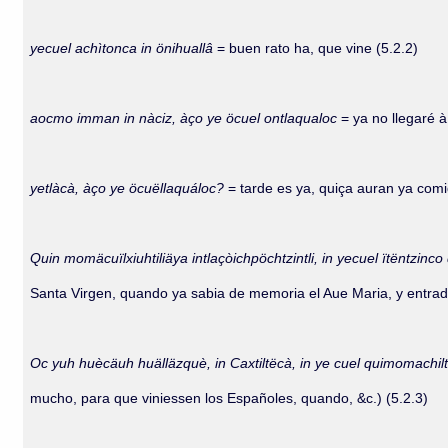
yecuel achìtonca in önihuallâ
= buen rato ha, que vine (5.2.2)
aocmo imman in nàciz, àço ye öcuel ontlaqualoc
= ya no llegaré 
yetlàcà, àço ye öcuëllaquáloc?
= tarde es ya, quiça auran ya comi
Quin momäcuïlxiuhtiliäya intlaçòichpöchtzintli, in yecuel ïtëntzinc
Santa Virgen, quando ya sabia de memoria el Aue Maria, y entrada
Oc yuh huècäuh huälläzquè, in Caxtiltëcà, in ye cuel quimomachilti
mucho, para que viniessen los Españoles, quando, &c.) (5.2.3)