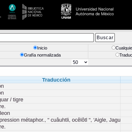
Inicio
Cualquie
Grafía normalizada
Tradu
Traducción
ón
ón
guar / tigre
re.
 leon
pression métaphor., " cuâuhtli, ocêlôtl ", 'Aigle, Jaguar'
re.