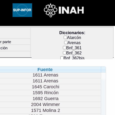
Diccionarios:
Alarcón
r parte
Arenas
Bnf_361
cción
Bnf_362
Bnf_362bis
Carochi
CF_INDEX
Fuente
Clavijero
1611 Arenas
Cortés y Zedeño
1611 Arenas
Docs_México
1645 Carochi
Durán
1595 Rincón
Guerra
1692 Guerra
Mecayapan
, désigne un membre de la Confrérie des Chevaliers Aigles 
2004 Wimmer
Molina_1
Molina_2
1571 Molina 2
Olmos_G