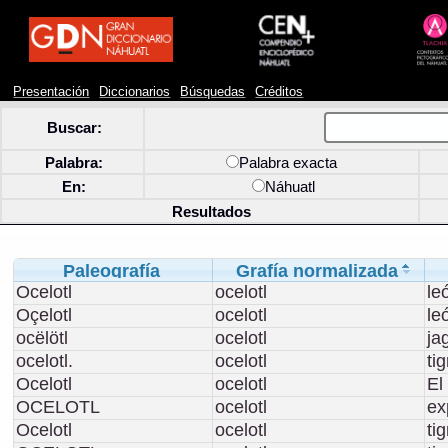
Presentación
Diccionarios
Búsquedas
Créditos
Buscar:
Palabra:
Palabra exacta
En:
Náhuatl
Resultados
Paleografía
Grafía normalizada
Ocelotl
ocelotl
le
Oçelotl
ocelotl
le
ocëlötl
ocelotl
ja
ocelotl.
ocelotl
tig
Ocelotl
ocelotl
El
OCELOTL
ocelotl
ex
Ocelotl
ocelotl
tig