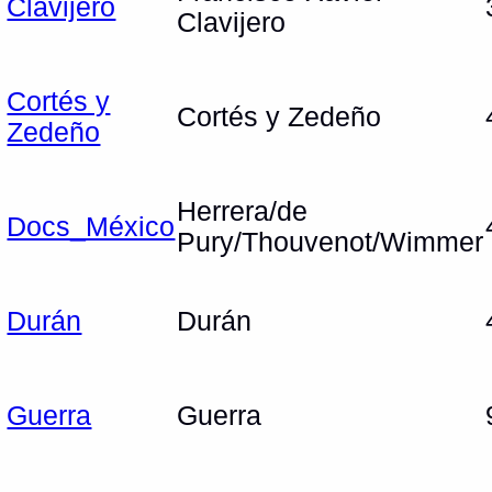
Clavijero
Clavijero
Cortés y
Cortés y Zedeño
Zedeño
Herrera/de
Docs_México
Pury/Thouvenot/Wimmer
Durán
Durán
Guerra
Guerra