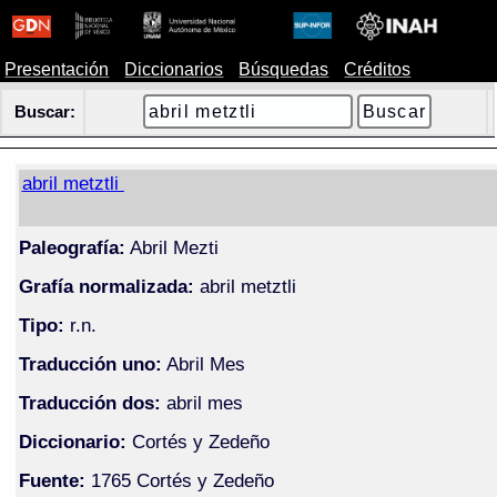
Presentación
Diccionarios
Búsquedas
Créditos
Buscar:
abril metztli
Paleografía:
Abril Mezti
Grafía normalizada:
abril metztli
Tipo:
r.n.
Traducción uno:
Abril Mes
Traducción dos:
abril mes
Diccionario:
Cortés y Zedeño
Fuente:
1765 Cortés y Zedeño