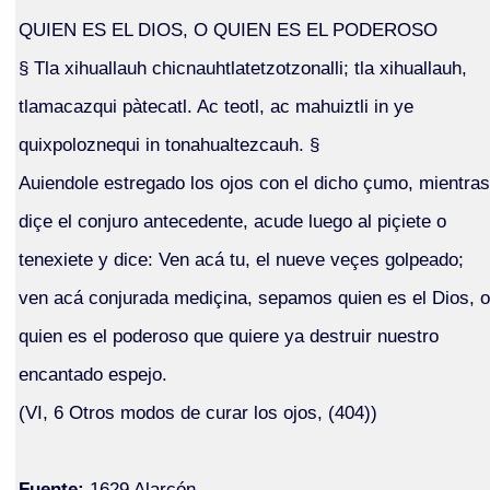
QUIEN ES EL DIOS, O QUIEN ES EL PODEROSO
§ Tla xihuallauh chicnauhtlatetzotzonalli; tla xihuallauh,
tlamacazqui pàtecatl. Ac teotl, ac mahuiztli in ye
quixpoloznequi in tonahualtezcauh. §
Auiendole estregado los ojos con el dicho çumo, mientras
diçe el conjuro antecedente, acude luego al piçiete o
tenexiete y dice: Ven acá tu, el nueve veçes golpeado;
ven acá conjurada mediçina, sepamos quien es el Dios, o
quien es el poderoso que quiere ya destruir nuestro
encantado espejo.
(VI, 6 Otros modos de curar los ojos, (404))
Fuente:
1629 Alarcón