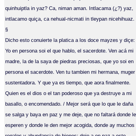
quinhuiptla in yaz? Ca, niman aman. Intlacama (¿?) yaz,
intlacamo quiça, ca nehual-nicmati in tleypan nicehihuaz.
§
Dicho esto conuierte la platica a los doce mayzes y diçe:
Yo en persona soi el que hablo, el sacerdote. Ven acá mi
madre, la de la saya de piedras preciosas, que yo soi en
persona el sacerdote. Ven tu tambien mi hermana, muger
sustentadora. Y que ya es tiempo, que aora finalmente.
Quien es el dios o el tan poderoso que ya destruye a mi
basallo, o encomendado. / Mejor será que lo que le daña
se salga y baya en paz y me deje, que no faltará donde le
esperen y donde le den mejor acogida, donde ay muchos
regalos y abundançia de bienes; deje a en paz a este