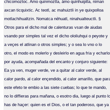
chicomoztoc. Amo quinmoztla, àmo quinhuiptla, niman
axcan ticquixtic. Ac teotl, ac mahuiztli in ye quixpolloa
motlachihualtzin. Nomatca nèhuatl, ninahualteuctli. §
Otros para el dicho mal de calenturas vsan de aiudas
vsando por simples tal vez el dicho ololiuhqui o peyote y
a veçes el atlinan o otros simples; y o sea lo vno o lo
otro, el modo es molerlo y desleirlo en agua fria y echarlo
por ayuda, acompañada del encanto y conjuro siguiente:
Ea ya ven, muger verde, ve a quitar al calor verde, al
calor pardo, al calor ençendido, al calor amarillo, que par
este efeto te embio a las siete cuebas; lo que te mando,
no lo diffieras para mañana, o esotro dia, luego al punto l
has de haçer: quien es el Dios, o el tan poderoso, que ya