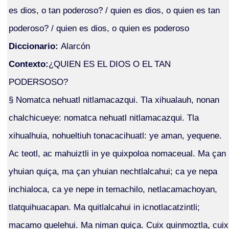
es dios, o tan poderoso? / quien es dios, o quien es tan
poderoso? / quien es dios, o quien es poderoso
Diccionario:
Alarcón
Contexto:
¿QUIEN ES EL DIOS O EL TAN
PODERSOSO?
§ Nomatca nehuatl nitlamacazqui. Tla xihualauh, nonan
chalchicueye: nomatca nehuatl nitlamacazqui. Tla
xihualhuia, nohueltiuh tonacacihuatl: ye aman, yequene.
Ac teotl, ac mahuiztli in ye quixpoloa nomaceual. Ma çan
yhuian quiça, ma çan yhuian nechtlalcahui; ca ye nepa
inchialoca, ca ye nepe in temachilo, netlacamachoyan,
tlatquihuacapan. Ma quitlalcahui in icnotlacatzintli;
macamo quelehui. Ma niman quiça. Cuix quinmoztla, cuix