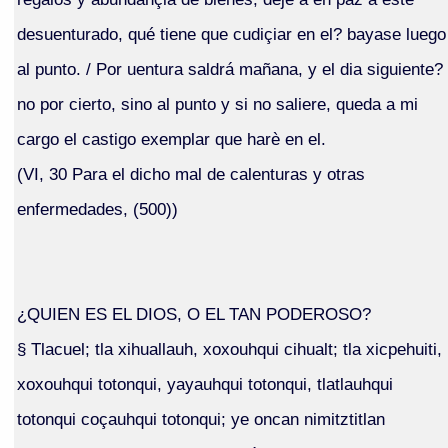
desuenturado, qué tiene que cudiçiar en el? bayase luego
al punto. / Por uentura saldrá mañana, y el dia siguiente?
no por cierto, sino al punto y si no saliere, queda a mi
cargo el castigo exemplar que harè en el.
(VI, 30 Para el dicho mal de calenturas y otras
enfermedades, (500))
¿QUIEN ES EL DIOS, O EL TAN PODEROSO?
§ Tlacuel; tla xihuallauh, xoxouhqui cihualt; tla xicpehuiti,
xoxouhqui totonqui, yayauhqui totonqui, tlatlauhqui
totonqui coçauhqui totonqui; ye oncan nimitztitlan