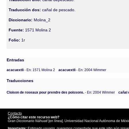
Traducción dos:
cañal de pescado.
Diccionario:
Molina_2
Fuente:
1571 Molina 2
Folio:
1r
Entradas
acacuextli
- En: 1571 Molina 2
acacuextli
- En: 2004 Wimmer
Traducciones
Cloison de roseaux pour prendre des poissons.
- En: 2004 Wimmer
cañal
Contacto
¿Cómo citar este recurso web?
Gran Diccionario Náhuatl
[en línea]. Universidad Nacional Autónoma de Méxic
Importante:
Estimado usuario, queremos comentarle que este sitio aún sigue