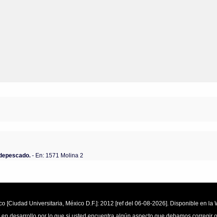
 depescado.
- En: 1571 Molina 2
o [Ciudad Universitaria, México D.F.]: 2012 [ref del 06-08-2026]. Disponible en 
 en desarrollo por lo que si usted encuentra algún aspecto que debamos corregir