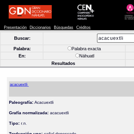
Presentación
Diccionarios
Búsquedas
Créditos
Buscar:
Palabra:
Palabra exacta
En:
Náhuatl
Resultados
acacuextli
Paleografía:
Acacuextli
Grafía normalizada:
acacuextli
Tipo:
r.n.
Traducción uno:
cañal depescado.