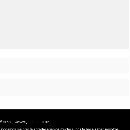
Olmos_V
Paredes
Rincón
Sahagún Escolio
Tezozomoc
Tzinacapan
Wimmer
la Web <http://www.gdn.unam.mx>
 o podamos mejorar le agradeceríamos mucho si nos lo hace saber, nosotros