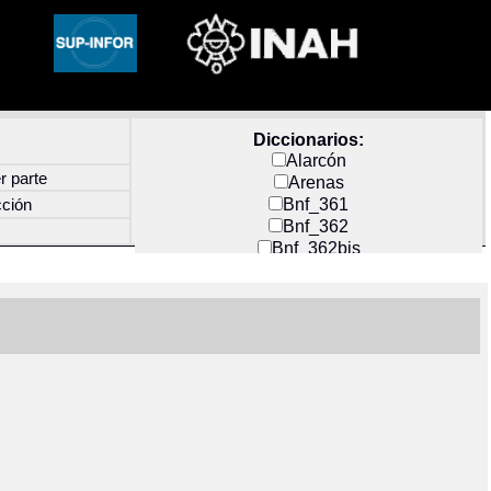
Diccionarios:
Alarcón
r parte
Arenas
Bnf_361
cción
Bnf_362
Bnf_362bis
Carochi
CF_INDEX
Clavijero
Cortés y Zedeño
Docs_México
Durán
Guerra
Mecayapan
Molina_1
Molina_2
Olmos_G