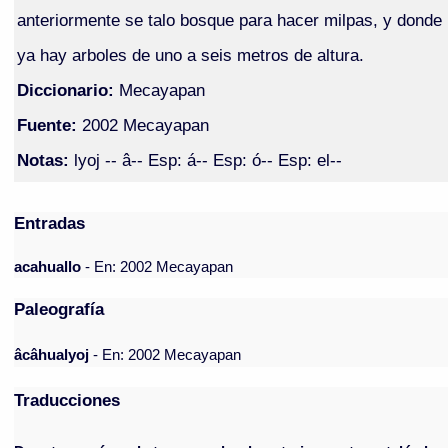
anteriormente se talo bosque para hacer milpas, y donde
ya hay arboles de uno a seis metros de altura.
Diccionario:
Mecayapan
Fuente:
2002 Mecayapan
Notas:
lyoj -- â-- Esp: á-- Esp: ó-- Esp: el--
Entradas
acahuallo
- En: 2002 Mecayapan
Paleografía
âcâhualyoj
- En: 2002 Mecayapan
Traducciones