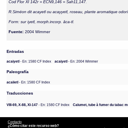
Cod Flor XI 142r = ECN9,146 = Sah11,147.
R.Siméon dit acayetl ou acayyetl, roseau, plante aromatique odorif
Form: sur iyetl, morph.incorp. âca-tl.
Fuente:
2004 Wimmer
Entradas
acaiyetl
- En: 1580 CF Index
acaiyetl
- En: 2004 Wimmer
Paleografía
acaiietl
- En: 1580 CF Index
Traducciones
VIII-69, X-88, XI-147
- En: 1580 CF Index
Calumet, tube à fumer du tabac mê
Contacto
¿Cómo citar este recurso web?