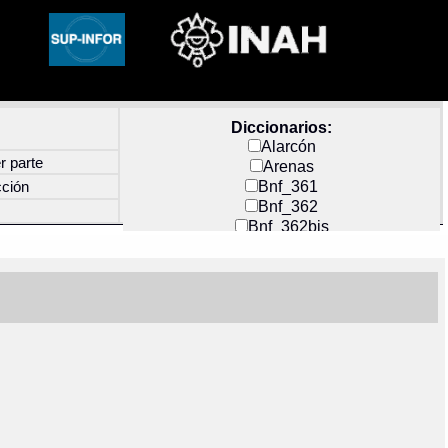
Diccionarios:
Alarcón
r parte
Arenas
Bnf_361
cción
Bnf_362
Bnf_362bis
Carochi
CF_INDEX
Clavijero
Cortés y Zedeño
Docs_México
Durán
Guerra
Mecayapan
Molina_1
Molina_2
Olmos_G