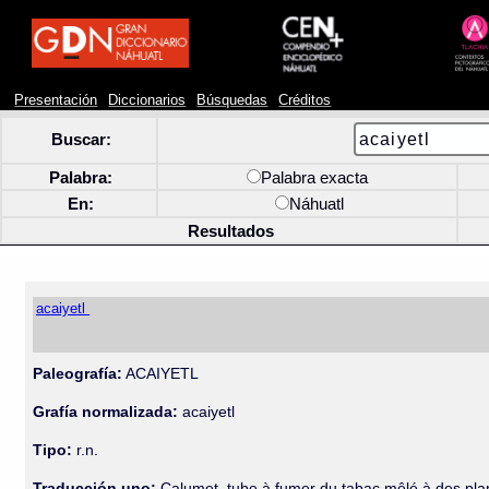
Presentación
Diccionarios
Búsquedas
Créditos
Buscar:
Palabra:
Palabra exacta
En:
Náhuatl
Resultados
acaiyetl
Paleografía:
ACAIYETL
Grafía normalizada:
acaiyetl
Tipo:
r.n.
Traducción uno:
Calumet, tube à fumer du tabac mêlé à des plan