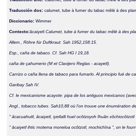
Traducción dos:
calumet, tube à fumer du tabac mêlé à des plan
Diccionario:
Wimmer
Contexto:
âcaiyetl
Calumet, tube à fumer du tabac mêlé à des pla
Allem., Röhre für Duftkraut. Sah 1952,158:15.
Esp., caña de tabaco. Cf. Sah HG I 19,18.
caña de çahumerio (M et Clavijero Reglas - acayetl).
Carrizo o caña llena de tabaco para fumarlo. Al principio fué de 
Garibay Sah IV.
Cf. le mexicanisme acayote: pipa de los antiguos mexicanos (avec i
Angl., tobacco tubes. Sah10,88 où l'on trouve une énumération de
" âcacuahuitl, âcaiyetl, iyetlalli huel ocôtzoyoh îhuân xôchiocôtzo
" âcaiyetl ihtic motema moneloa ocôtzotl, mochichîna ", on le fourr