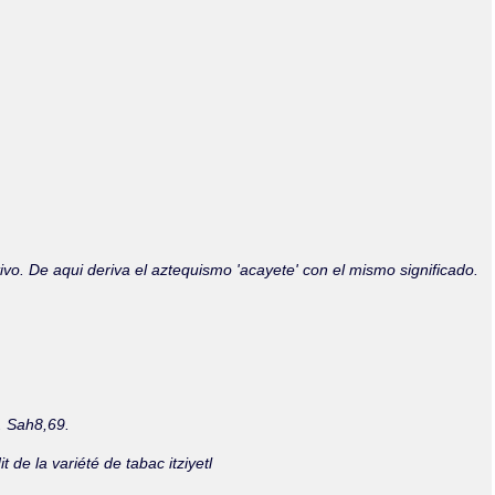
Olmos_V
Paredes
Rincón
Sahagún Escolio
Tezozomoc
Tzinacapan
Wimmer
ivo. De aqui deriva el aztequismo 'acayete' con el mismo significado.
s. Sah8,69.
 de la variété de tabac itziyetl