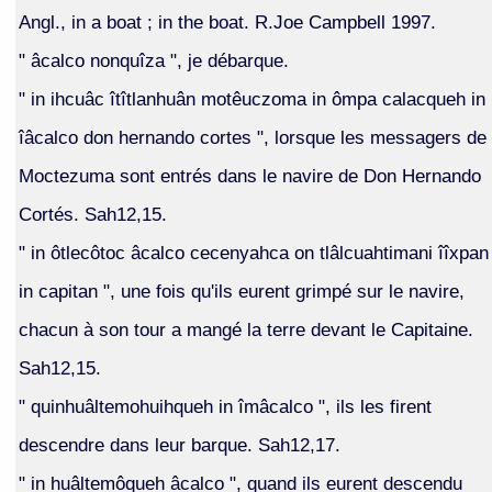
Angl., in a boat ; in the boat. R.Joe Campbell 1997.
" âcalco nonquîza ", je débarque.
" in ihcuâc îtîtlanhuân motêuczoma in ômpa calacqueh in
îâcalco don hernando cortes ", lorsque les messagers de
Moctezuma sont entrés dans le navire de Don Hernando
Cortés. Sah12,15.
" in ôtlecôtoc âcalco cecenyahca on tlâlcuahtimani îîxpan
in capitan ", une fois qu'ils eurent grimpé sur le navire,
chacun à son tour a mangé la terre devant le Capitaine.
Sah12,15.
" quinhuâltemohuihqueh in îmâcalco ", ils les firent
descendre dans leur barque. Sah12,17.
" in huâltemôqueh âcalco ", quand ils eurent descendu