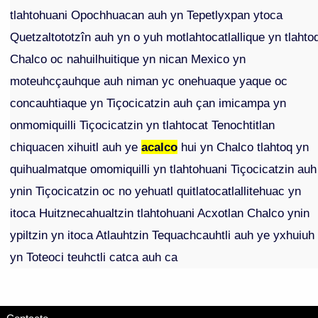
tlahtohuani Opochhuacan auh yn Tepetlyxpan ytoca
Quetzaltototzîn auh yn o yuh motlahtocatlallique yn tlahto
Chalco oc nahuilhuitique yn nican Mexico yn
moteuhcçauhque auh niman yc onehuaque yaque oc
concauhtiaque yn Tiçocicatzin auh çan imicampa yn
onmomiquilli Tiçocicatzin yn tlahtocat Tenochtitlan
chiquacen xihuitl auh ye
acalco
hui yn Chalco tlahtoq yn
quihualmatque omomiquilli yn tlahtohuani Tiçocicatzin auh
ynin Tiçocicatzin oc no yehuatl quitlatocatlallitehuac yn
itoca Huitznecahualtzin tlahtohuani Acxotlan Chalco ynin
ypiltzin yn itoca Atlauhtzin Tequachcauhtli auh ye yxhuiuh
yn Toteoci teuhctli catca auh ca