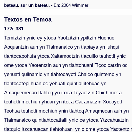
bateau, sur un bateau.
- En: 2004 Wimmer
Textos en Temoa
172r 381
Temiztzin ynic ey ytoca Yaotzitzin ypiltzin Huehue
Aoquantzin auh yn Tlalmanalco yn tlapiaya yn iuhqui
tlahtocapohuia ytoca Xaltemoctzin tlacuillo teuhctli ynic
ome ytoca Yaotentzin auh yn tlahtohuani Tiçocicatzin oc
yehuatl quilnamic yn tlahtocayotl Chalco quintemo yn
tlahtocatepilhuan oc yehuatl quintlallitehuac yn
Amaquemecan tlahtoq yn itoca Toyaotzin Chichimeca
teuhctli mochiuh yhuan yn itoca Cacamatzin Xocoyotl
Teohua teuhctli mochiuh ynin tlahtoq Amaqmecan auh yn
Tlalmanalco quintlahtocatlalli ynic ce ytoca Ytzcahuatzin
tlatquic Itzcahuacan tlahtohuani ynic ome ytoca Yaotentzi