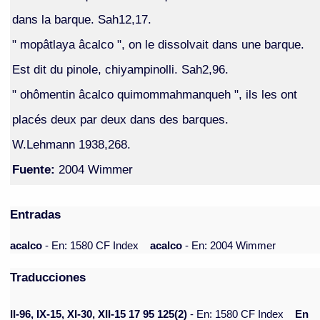
dans la barque. Sah12,17.
" mopâtlaya âcalco ", on le dissolvait dans une barque.
Est dit du pinole, chiyampinolli. Sah2,96.
" ohômentin âcalco quimommahmanqueh ", ils les ont
placés deux par deux dans des barques.
W.Lehmann 1938,268.
Fuente:
2004 Wimmer
Entradas
acalco
- En: 1580 CF Index
acalco
- En: 2004 Wimmer
Traducciones
II-96, IX-15, XI-30, XII-15 17 95 125(2)
- En: 1580 CF Index
En