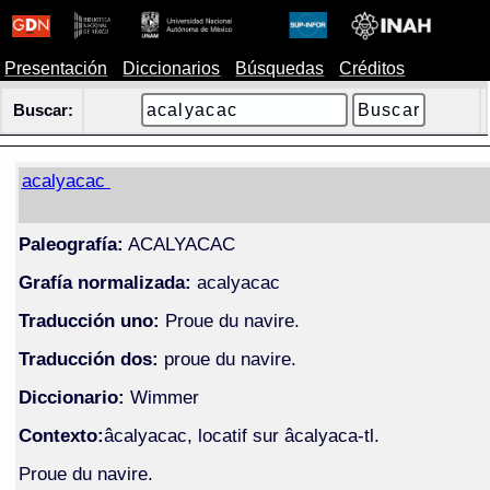
Presentación
Diccionarios
Búsquedas
Créditos
Buscar:
acalyacac
Paleografía:
ACALYACAC
Grafía normalizada:
acalyacac
Traducción uno:
Proue du navire.
Traducción dos:
proue du navire.
Diccionario:
Wimmer
Contexto:
âcalyacac, locatif sur âcalyaca-tl.
Proue du navire.