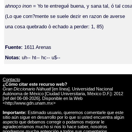
ahnoço inon
= Yo te entregué buena, y sana tal, ó tal cos
(Lo que com?mente se suele dezir en razon de averse
una cosa quebrado ò echado a perder: 1, 85)
Fuente:
1611 Arenas
Notas:
uh-- ht-- hc-- u$--
Contacto
¿Cómo citar este recurso web?
Gran Diccionario Náhuatl
[en línea]. Universidad Nacional
Autónoma de México [Ciudad Universitaria, México D.F.]: 2012
[ref del 06-08-2026]. Disponible en la Web
<http://www.gdn.unam.mx>
Importante:
Estimado usuario, queremos comentarle que este
sitio aún sigue en desarrollo por lo que si usted encuentra algún
aspecto que debamos corregir o podamos mejorar le
agradeceríamos mucho si nos lo hace saber, nosotros
pondremos mucha antención a todos sus comentarios.