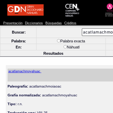
Presentación
Diccionarios
Búsquedas
Créditos
Buscar:
Palabra:
Palabra exacta
En:
Náhuatl
Resultados
acatlamachmoyahuac
Paleografía:
acatlamachmoiaoac
Grafía normalizada:
acatlamachmoyahuac
Tipo:
r.n.
Traducción uno:
VIII-25