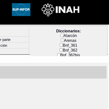
Diccionarios:
Alarcón
r parte
Arenas
Bnf_361
cción
Bnf_362
Bnf_362bis
Carochi
CF_INDEX
Clavijero
Cortés y Zedeño
Docs_México
Durán
Guerra
Mecayapan
Molina_1
Molina_2
Olmos_G