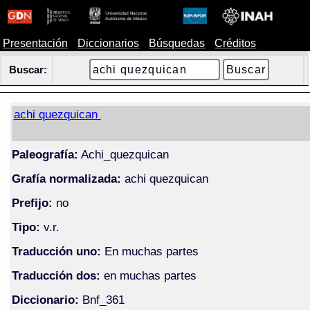
Presentación
Diccionarios
Búsquedas
Créditos
Buscar:
achi quezquican
Paleografía:
Achi_quezquican
Grafía normalizada:
achi quezquican
Prefijo:
no
Tipo:
v.r.
Traducción uno:
En muchas partes
Traducción dos:
en muchas partes
Diccionario:
Bnf_361