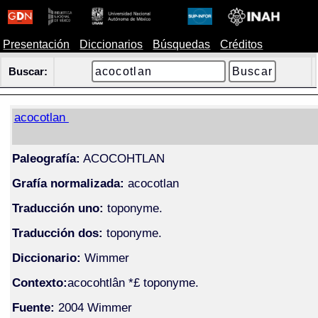
Presentación
Diccionarios
Búsquedas
Créditos
Buscar:
acocotlan
Paleografía:
ACOCOHTLAN
Grafía normalizada:
acocotlan
Traducción uno:
toponyme.
Traducción dos:
toponyme.
Diccionario:
Wimmer
Contexto:
acocohtlân *£ toponyme.
Fuente:
2004 Wimmer