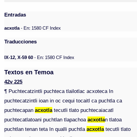
Entradas
acxotla
- En: 1580 CF Index
Traducciones
IX-12, X-59 60
- En: 1580 CF Index
Textos en Temoa
42v 225
¶ Puchtecatzintli puchteca tlailotlac acxoteca In
puchtecatzintli ioan in oc cequi tocaitl ca puchtla ca
puchtecapan
acxotla
tecutli tlato puchtecaiacatl
puchtecatlatoani puchtlan tlapachoa
acxotla
n tlatoa
puchtlan tenan teta In qualli puchtla
acxotla
tecutli tlato