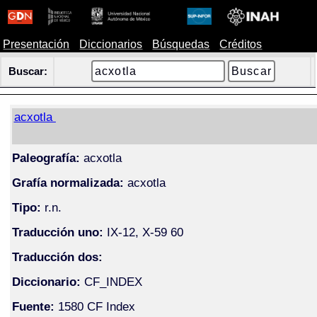
Presentación
Diccionarios
Búsquedas
Créditos
Buscar:
acxotla
Paleografía:
acxotla
Grafía normalizada:
acxotla
Tipo:
r.n.
Traducción uno:
IX-12, X-59 60
Traducción dos:
Diccionario:
CF_INDEX
Fuente:
1580 CF Index