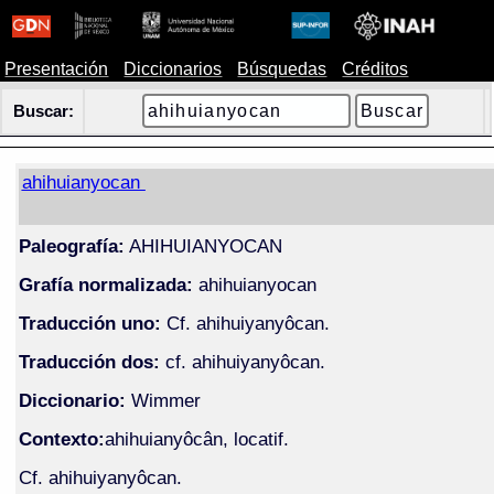
Presentación
Diccionarios
Búsquedas
Créditos
Buscar:
ahihuianyocan
Paleografía:
AHIHUIANYOCAN
Grafía normalizada:
ahihuianyocan
Traducción uno:
Cf. ahihuiyanyôcan.
Traducción dos:
cf. ahihuiyanyôcan.
Diccionario:
Wimmer
Contexto:
ahihuianyôcân, locatif.
Cf. ahihuiyanyôcan.