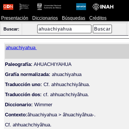
Presentación
Diccionarios
Búsquedas
Créditos
Buscar:
ahuachiyahua
Paleografía:
AHUACHIYAHUA
Grafía normalizada:
ahuachiyahua
Traducción uno:
Cf. ahhuachchiyâhua.
Traducción dos:
cf. ahhuachchiyâhua.
Diccionario:
Wimmer
Contexto:
âhuachiyahua > âhuachiyâhua-.
Cf. ahhuachchiyâhua.