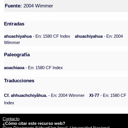
Fuente:
2004 Wimmer
Entradas
ahuachiyahua
- En: 1580 CF Index
ahuachiyahua
- En: 2004
Wimmer
Paleografía
aoachiaoa
- En: 1580 CF Index
Traducciones
Cf. ahhuachchiyâhua.
- En: 2004 Wimmer
XI-77
- En: 1580 CF
Index
Contacto
¿Cómo citar este recurso web?
Gran Diccionario Náhuatl
[en línea]. Universidad Nacional