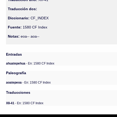
Traducción dos:
Diccionario:
CF_INDEX
Fuente:
1580 CF Index
Notas:
eoa-- aoa--
Entradas
ahuatepehua
- En: 1580 CF Index
Paleografía
aoatepeoa
- En: 1580 CF Index
Traducciones
XII-41
- En: 1580 CF Index