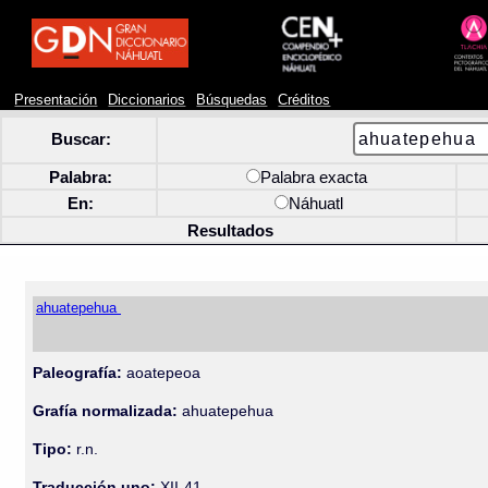
Presentación
Diccionarios
Búsquedas
Créditos
Buscar:
Palabra:
Palabra exacta
En:
Náhuatl
Resultados
ahuatepehua
Paleografía:
aoatepeoa
Grafía normalizada:
ahuatepehua
Tipo:
r.n.
Traducción uno:
XII-41