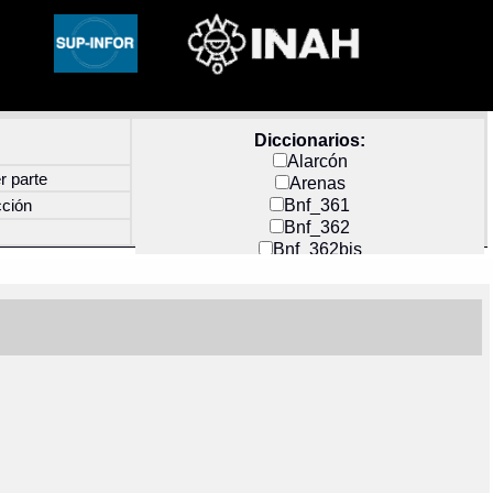
Diccionarios:
Alarcón
r parte
Arenas
Bnf_361
cción
Bnf_362
Bnf_362bis
Carochi
CF_INDEX
Clavijero
Cortés y Zedeño
Docs_México
Durán
Guerra
Mecayapan
Molina_1
Molina_2
Olmos_G