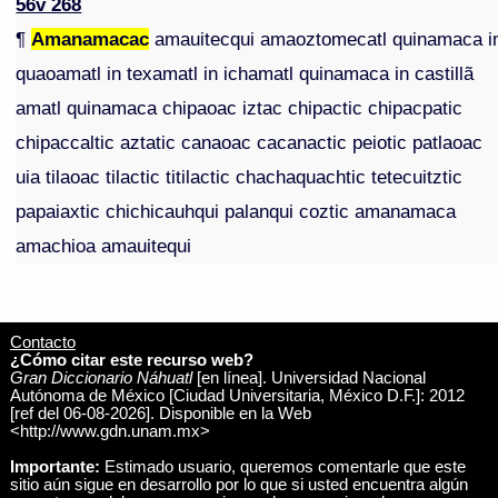
56v 268
¶
Amanamacac
amauitecqui amaoztomecatl quinamaca i
quaoamatl in texamatl in ichamatl quinamaca in castillã
amatl quinamaca chipaoac iztac chipactic chipacpatic
chipaccaltic aztatic canaoac cacanactic peiotic patlaoac
uia tilaoac tilactic titilactic chachaquachtic tetecuitztic
papaiaxtic chichicauhqui palanqui coztic amanamaca
amachioa amauitequi
Contacto
¿Cómo citar este recurso web?
Gran Diccionario Náhuatl
[en línea]. Universidad Nacional
Autónoma de México [Ciudad Universitaria, México D.F.]: 2012
[ref del 06-08-2026]. Disponible en la Web
<http://www.gdn.unam.mx>
Importante:
Estimado usuario, queremos comentarle que este
sitio aún sigue en desarrollo por lo que si usted encuentra algún