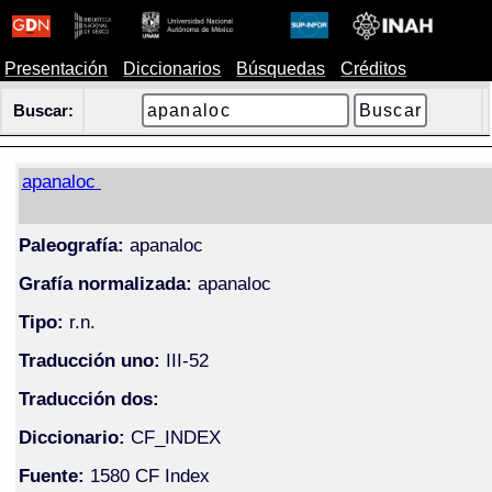
Presentación
Diccionarios
Búsquedas
Créditos
Buscar:
apanaloc
Paleografía:
apanaloc
Grafía normalizada:
apanaloc
Tipo:
r.n.
Traducción uno:
III-52
Traducción dos:
Diccionario:
CF_INDEX
Fuente:
1580 CF Index