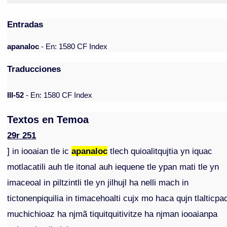
Entradas
apanaloc
- En: 1580 CF Index
Traducciones
III-52
- En: 1580 CF Index
Textos en Temoa
29r 251
] in iooaian tle ic
apanaloc
tlech quioalitqujtia yn iquac
motlacatili auh tle itonal auh iequene tle ypan mati tle yn
imaceoal in piltzintli tle yn jilhujl ha nelli mach in
tictonenpiquilia in timacehoalti cujx mo haca qujn tlalticpa
muchichioaz ha njmã tiquitquitivitze ha njman iooaianpa