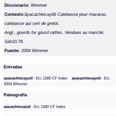
Diccionario:
Wimmer
Contexto:
âyacachtecayôtl
Calebasse pour macaras,
calebasse qui sert de grelot.
Angl., gourds for gourd rattles. Vendues au marché.
Sah10,78.
Fuente:
2004 Wimmer
Entradas
ayacachtecayotl
- En: 1580 CF Index
ayacachtecayotl
- En:
2004 Wimmer
Paleografía
aiacachtecaiutl
- En: 1580 CF Index