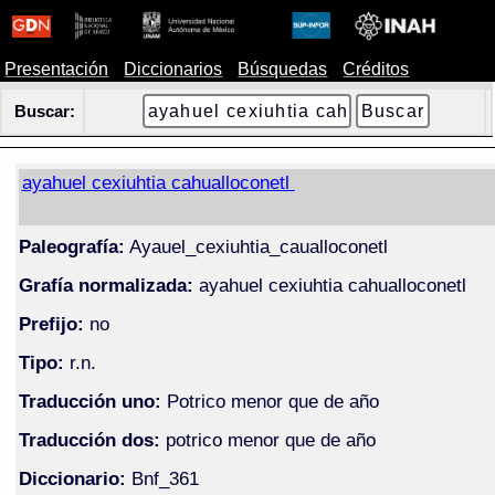
Presentación
Diccionarios
Búsquedas
Créditos
Buscar:
ayahuel cexiuhtia cahualloconetl
Paleografía:
Ayauel_cexiuhtia_caualloconetl
Grafía normalizada:
ayahuel cexiuhtia cahualloconetl
Prefijo:
no
Tipo:
r.n.
Traducción uno:
Potrico menor que de año
Traducción dos:
potrico menor que de año
Diccionario:
Bnf_361