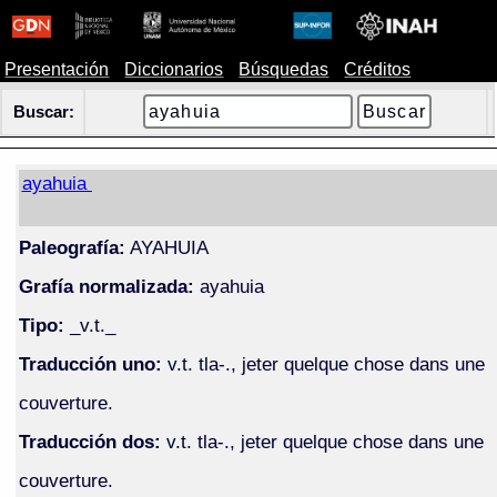
Presentación
Diccionarios
Búsquedas
Créditos
Buscar:
ayahuia
Paleografía:
AYAHUIA
Grafía normalizada:
ayahuia
Tipo:
_v.t._
Traducción uno:
v.t. tla-., jeter quelque chose dans une
couverture.
Traducción dos:
v.t. tla-., jeter quelque chose dans une
couverture.