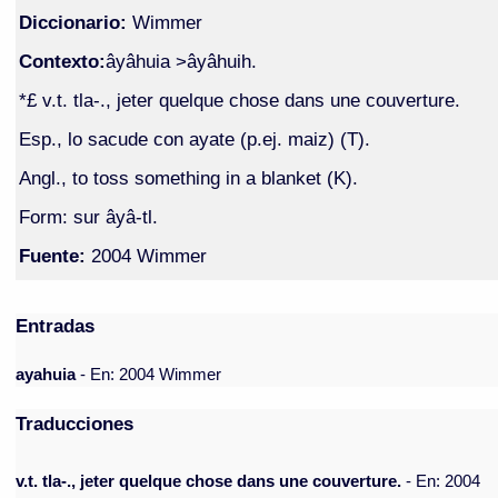
Diccionario:
Wimmer
Contexto:
âyâhuia >âyâhuih.
*£ v.t. tla-., jeter quelque chose dans une couverture.
Esp., lo sacude con ayate (p.ej. maiz) (T).
Angl., to toss something in a blanket (K).
Form: sur âyâ-tl.
Fuente:
2004 Wimmer
Entradas
ayahuia
- En: 2004 Wimmer
Traducciones
v.t. tla-., jeter quelque chose dans une couverture.
- En: 2004