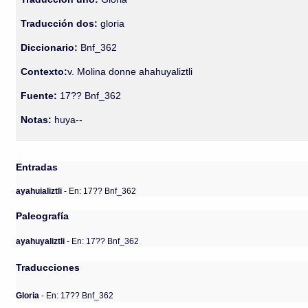
Traducción dos:
gloria
Diccionario:
Bnf_362
Contexto:
v. Molina donne ahahuyaliztli
Fuente:
17?? Bnf_362
Notas:
huya--
Entradas
ayahuializtli
- En: 17?? Bnf_362
Paleografía
ayahuyaliztli
- En: 17?? Bnf_362
Traducciones
Gloria
- En: 17?? Bnf_362