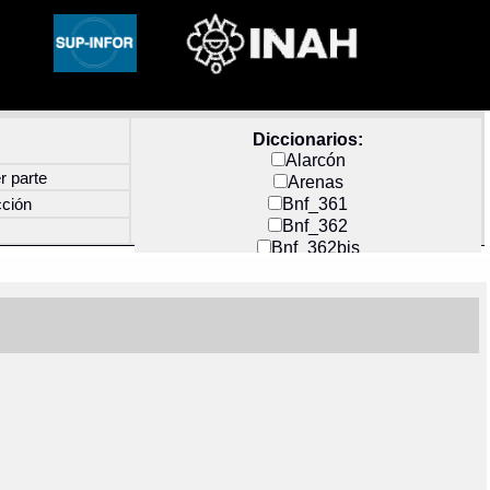
Diccionarios:
Alarcón
r parte
Arenas
Bnf_361
cción
Bnf_362
Bnf_362bis
Carochi
CF_INDEX
Clavijero
Cortés y Zedeño
Docs_México
Durán
Guerra
Mecayapan
Molina_1
Molina_2
Olmos_G