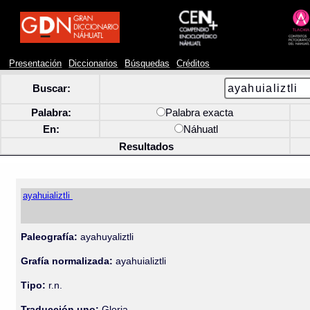
Presentación
Diccionarios
Búsquedas
Créditos
Buscar:
Palabra:
Palabra exacta
En:
Náhuatl
Resultados
ayahuializtli
Paleografía:
ayahuyaliztli
Grafía normalizada:
ayahuializtli
Tipo:
r.n.
Traducción uno:
Gloria