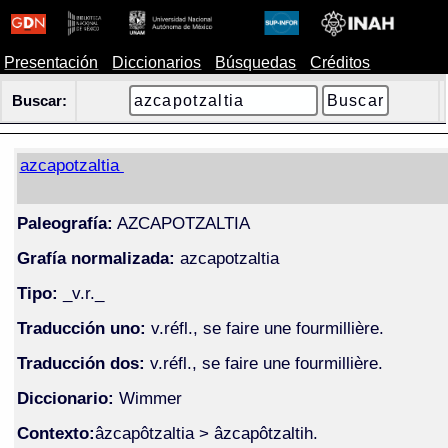
Presentación
Diccionarios
Búsquedas
Créditos
Buscar:
azcapotzaltia
Paleografía:
AZCAPOTZALTIA
Grafía normalizada:
azcapotzaltia
Tipo:
_v.r._
Traducción uno:
v.réfl., se faire une fourmillière.
Traducción dos:
v.réfl., se faire une fourmillière.
Diccionario:
Wimmer
Contexto:
âzcapôtzaltia > âzcapôtzaltih.