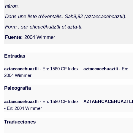
héron.
Dans une liste d'éventails. Sah9,92 (aztaecacehoaztli).
Form : sur ehcacêhuâztli et azta-tl.
Fuente:
2004 Wimmer
Entradas
aztaecacehuaztli
- En: 1580 CF Index
aztaecacehuaztli
- En:
2004 Wimmer
Paleografía
aztaecacehoaztli
- En: 1580 CF Index
AZTAEHCACEHUAZTL
- En: 2004 Wimmer
Traducciones