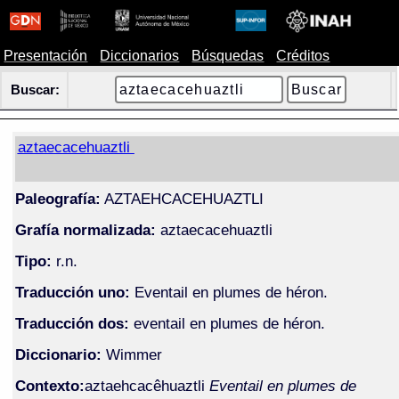
Presentación
Diccionarios
Búsquedas
Créditos
Buscar:
aztaecacehuaztli
Paleografía:
AZTAEHCACEHUAZTLI
Grafía normalizada:
aztaecacehuaztli
Tipo:
r.n.
Traducción uno:
Eventail en plumes de héron.
Traducción dos:
eventail en plumes de héron.
Diccionario:
Wimmer
Contexto:
aztaehcacêhuaztli
Eventail en plumes de