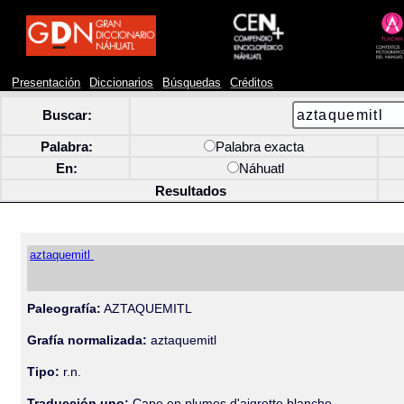
Presentación
Diccionarios
Búsquedas
Créditos
Buscar:
Palabra:
Palabra exacta
En:
Náhuatl
Resultados
aztaquemitl
Paleografía:
AZTAQUEMITL
Grafía normalizada:
aztaquemitl
Tipo:
r.n.
Traducción uno:
Cape en plumes d'aigrette blanche.