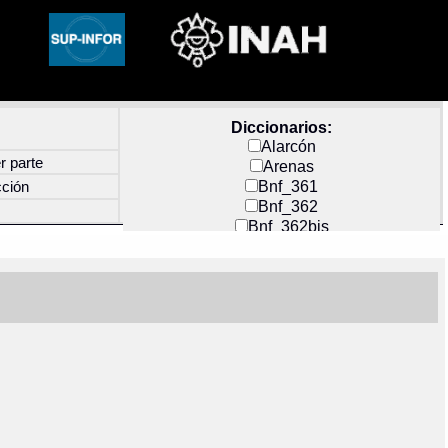
Diccionarios:
Alarcón
r parte
Arenas
Bnf_361
cción
Bnf_362
Bnf_362bis
Carochi
CF_INDEX
Clavijero
Cortés y Zedeño
Docs_México
Durán
Guerra
Mecayapan
Molina_1
Molina_2
Olmos_G