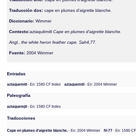
Traducción dos:
cape en plumes d'aigrette blanche.
Diccionario:
Wimmer
Contexto:
aztaquêmitl
Cape en plumes d'aigrette blanche.
Angl., the white heron feather cape. Sah4,77.
Fuente:
2004 Wimmer
Entradas
aztaquemitl
- En: 1580 CF Index
aztaquemitl
- En: 2004 Wimmer
Paleografía
aztaquemjtl
- En: 1580 CF Index
Traducciones
Cape en plumes d'aigrette blanche.
- En: 2004 Wimmer
IV-77
- En: 1580 CF