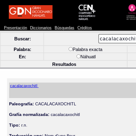
Presentación
Diccionarios
Búsquedas
Créditos
Buscar:
Palabra:
Palabra exacta
En:
Náhuatl
Resultados
cacalacaxochitl
Paleografía:
CACALACAXOCHITL
Grafía normalizada:
cacalacaxochitl
Tipo:
r.n.
Traducción uno:
Nom d'une fleur.