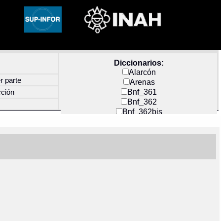
Diccionarios:
Alarcón
r parte
Arenas
Bnf_361
cción
Bnf_362
Bnf_362bis
Carochi
CF_INDEX
Clavijero
Cortés y Zedeño
Docs_México
Durán
Guerra
Mecayapan
Molina_1
Molina_2
Olmos_G