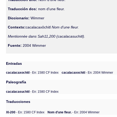
Traducción dos:
nom d'une fleur.
Diccionario:
Wimmer
Contexto:
cacalacaxôchitl
Nom d'une fleur.
Mentionnée dans Sah11,200 (cacalacasuchitl).
Fuente:
2004 Wimmer
Entradas
cacalacaxochitl
- En: 1580 CF Index
cacalacaxochitl
- En: 2004 Wimmer
Paleografía
cacalacasuchitl
- En: 1580 CF Index
Traducciones
XI-200
- En: 1580 CF Index
Nom d'une fleur.
- En: 2004 Wimmer