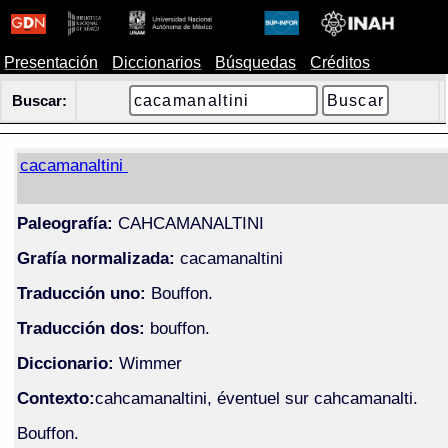
Presentación
Diccionarios
Búsquedas
Créditos
Buscar:
cacamanaltini
Paleografía:
CAHCAMANALTINI
Grafía normalizada:
cacamanaltini
Traducción uno:
Bouffon.
Traducción dos:
bouffon.
Diccionario:
Wimmer
Contexto:
cahcamanaltini, éventuel sur cahcamanalti.
Bouffon.