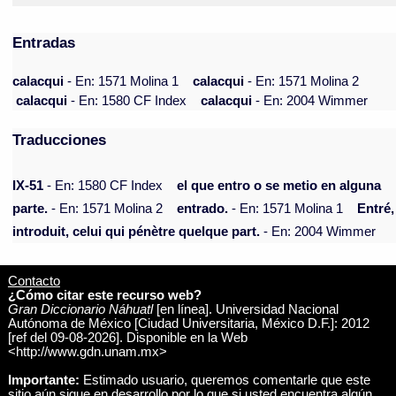
Entradas
calacqui
- En: 1571 Molina 1
calacqui
- En: 1571 Molina 2
calacqui
- En: 1580 CF Index
calacqui
- En: 2004 Wimmer
Traducciones
IX-51
- En: 1580 CF Index
el que entro o se metio en alguna
parte.
- En: 1571 Molina 2
entrado.
- En: 1571 Molina 1
Entré,
introduit, celui qui pénètre quelque part.
- En: 2004 Wimmer
Contacto
¿Cómo citar este recurso web?
Gran Diccionario Náhuatl
[en línea]. Universidad Nacional
Autónoma de México [Ciudad Universitaria, México D.F.]: 2012
[ref del 09-08-2026]. Disponible en la Web
<http://www.gdn.unam.mx>
Importante:
Estimado usuario, queremos comentarle que este
sitio aún sigue en desarrollo por lo que si usted encuentra algún