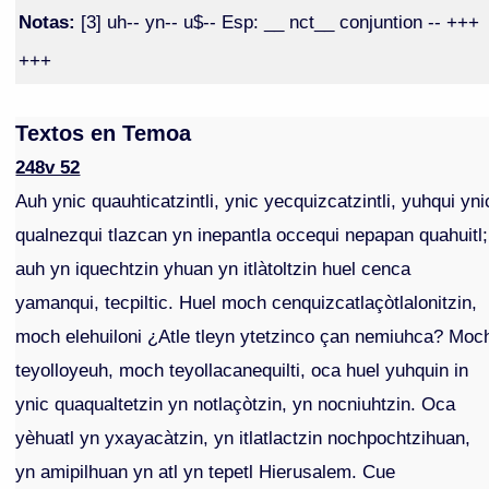
Notas:
[3] uh-- yn-- u$-- Esp: __ nct__ conjuntion -- +++
+++
Textos en Temoa
248v 52
Auh ynic quauhticatzintli, ynic yecquizcatzintli, yuhqui yni
qualnezqui tlazcan yn inepantla occequi nepapan quahuitl;
auh yn iquechtzin yhuan yn itlàtoltzin huel cenca
yamanqui, tecpiltic. Huel moch cenquizcatlaçòtlalonitzin,
moch elehuiloni ¿Atle tleyn ytetzinco çan nemiuhca? Moc
teyolloyeuh, moch teyollacanequilti, oca huel yuhquin in
ynic quaqualtetzin yn notlaçòtzin, yn nocniuhtzin. Oca
yèhuatl yn yxayacàtzin, yn itlatlactzin nochpochtzihuan,
yn amipilhuan yn atl yn tepetl Hierusalem. Cue