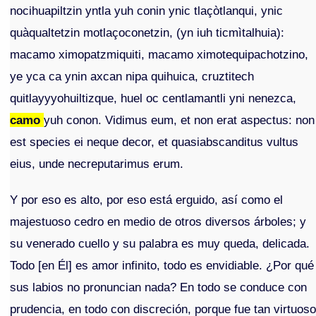
nocihuapiltzin yntla yuh conin ynic tlaçòtlanqui, ynic
quàqualtetzin motlaçoconetzin, (yn iuh ticmìtalhuia):
macamo ximopatzmiquiti, macamo ximotequipachotzino,
ye yca ca ynin axcan nipa quihuica, cruztitech
quitlayyyohuiltizque, huel oc centlamantli yni nenezca,
camo
yuh conon. Vidimus eum, et non erat aspectus: non
est species ei neque decor, et quasiabscanditus vultus
eius, unde necreputarimus erum.
Y por eso es alto, por eso está erguido, así como el
majestuoso cedro en medio de otros diversos árboles; y
su venerado cuello y su palabra es muy queda, delicada.
Todo [en Él] es amor infinito, todo es envidiable. ¿Por qué
sus labios no pronuncian nada? En todo se conduce con
prudencia, en todo con discreción, porque fue tan virtuoso