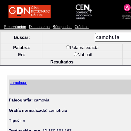
Presentación
Diccionarios
Búsquedas
Créditos
Buscar:
Palabra:
Palabra exacta
En:
Náhuatl
Resultados
camohuia
Paleografía:
camovia
Grafía normalizada:
camohuia
Tipo:
r.n.
Traducción uno:
VI-130 161 167